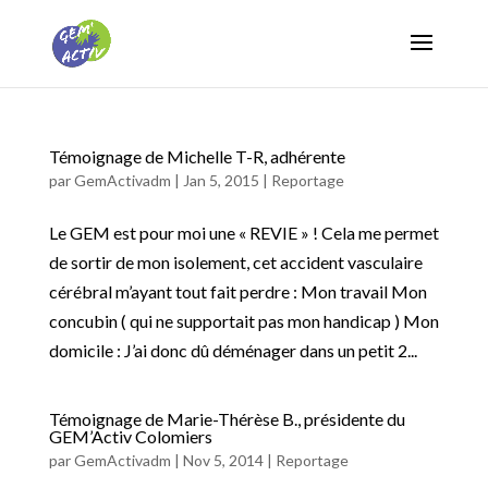
Témoignage de Michelle T-R, adhérente
par
GemActivadm
|
Jan 5, 2015
|
Reportage
Le GEM est pour moi une « REVIE » ! Cela me permet
de sortir de mon isolement, cet accident vasculaire
cérébral m’ayant tout fait perdre : Mon travail Mon
concubin ( qui ne supportait pas mon handicap ) Mon
domicile : J’ai donc dû déménager dans un petit 2...
Témoignage de Marie-Thérèse B., présidente du
GEM’Activ Colomiers
par
GemActivadm
|
Nov 5, 2014
|
Reportage