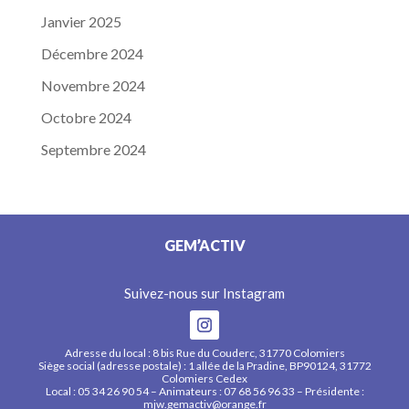
Janvier 2025
Décembre 2024
Novembre 2024
Octobre 2024
Septembre 2024
GEM’ACTIV
Suivez-nous sur Instagram
Adresse du local : 8 bis Rue du Couderc, 31770 Colomiers
Siège social (adresse postale) : 1 allée de la Pradine, BP90124, 31772
Colomiers Cedex
Local : 05 34 26 90 54 – Animateurs : 07 68 56 96 33 – Présidente :
mjw.gemactiv@orange.fr